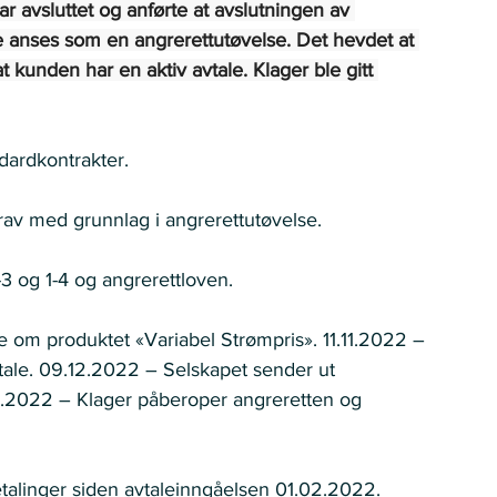
ar avsluttet og anførte at avslutningen av 
e anses som en angrerettutøvelse. Det hevdet at 
t kunden har en aktiv avtale. Klager ble gitt 
ardkontrakter.   
rav med grunnlag i angrerettutøvelse. 
-3 og 1-4 og angrerettloven. 
e om produktet «Variabel Strømpris». 11.11.2022 – 
avtale. 09.12.2022 – Selskapet sender ut 
12.2022 – Klager påberoper angreretten og 
etalinger siden avtaleinngåelsen 01.02.2022. 