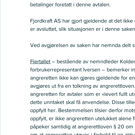
betalinger foretatt i denne avtalen. 
Fjordkraft AS har gjort gjeldende at det ikke
er avsluttet, slik situasjonen er i denne saken
Ved avgjørelsen av saken har nemnda delt seg 
Flertallet
 – bestående av nemndleder Kolde
forbrukerrepresentant Iversen – bemerker in
angreretten ikke kan gjøres gjeldende for en 
avgjøres ut fra en tolkning av angrerettloven
angreretten for avtaler som er «levert fullt ut»
dette unntaket skal få anvendelse. Disse till
oppfylt her. Bestemmelsen tilsier derfor motse
oppfylt, er ikke angreretten utelukket alene f
påpeker samtidig at angrerettloven § 20 om 
om at angreretten utøves i forhold til en aktu