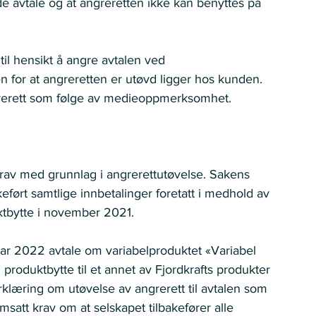
de avtale og at angreretten ikke kan benyttes på 
il hensikt å angre avtalen ved 
n for at angreretten er utøvd ligger hos kunden. 
grerett som følge av medieoppmerksomhet. 
rav med grunnlag i angrerettutøvelse. Sakens 
ført samtlige innbetalinger foretatt i medhold av 
ktbytte i november 2021.  
ruar 2022 avtale om variabelproduktet «Variabel 
produktbytte til et annet av Fjordkrafts produkter 
klæring om utøvelse av angrerett til avtalen som 
msatt krav om at selskapet tilbakefører alle 