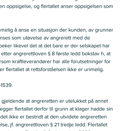
en oppsigelse, og flertallet anser oppsigelsen som 
urimelig å anse en situasjon der kunden, av grunner 
 anses som utøvelse av angrerett med de 
peker likevel det at det bare er der selskapet har 
etter angrerettloven § 8 første ledd bokstav h, at 
som kraftleverandører har alle forutsetninger for 
 flertallet at rettsforståelsen ikke er urimelig. 
2-1539. 
t gjeldende at angreretten er utelukket på annet 
gger flertallet derfor til grunn at klager hadde sin 
det ikke er bestridt at den utvidete angreretten 
e, jf. angrerettloven § 21 tredje ledd. Flertallet 