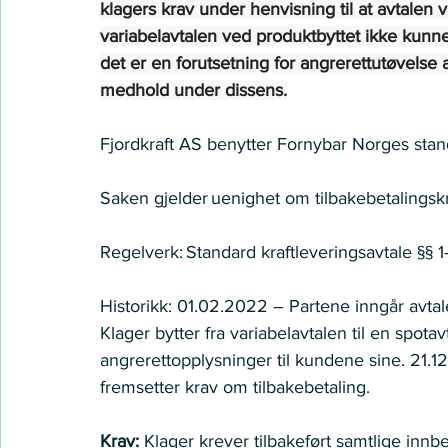
klagers krav under henvisning til at avtalen v
variabelavtalen ved produktbyttet ikke kunn
det er en forutsetning for angrerettutøvelse a
medhold under dissens.
Fjordkraft AS benytter Fornybar Norges stand
Saken gjelder uenighet om tilbakebetalingsk
Regelverk: Standard kraftleveringsavtale §§ 1
Historikk: 01.02.2022 – Partene inngår avtal
Klager bytter fra variabelavtalen til en spot
angrerettopplysninger til kundene sine. 21.
fremsetter krav om tilbakebetaling. 
Krav: 
Klager krever tilbakeført samtlige innb