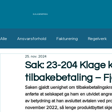
ELKLAGENEMNDA
Alle
Ansvarsforhold
Fakturering
Regelverk
25. nov. 2024
Erstatning
Angrerett
Sak: 23-204 Klage k
tilbakebetaling – F
Saken gjaldt uenighet om tilbakebetalingskra
anførte at selskapet ga ham en utvidet angre
av betydning at han avsluttet avtalen ved prod
november 2022, så lenge produktbyttet skjed