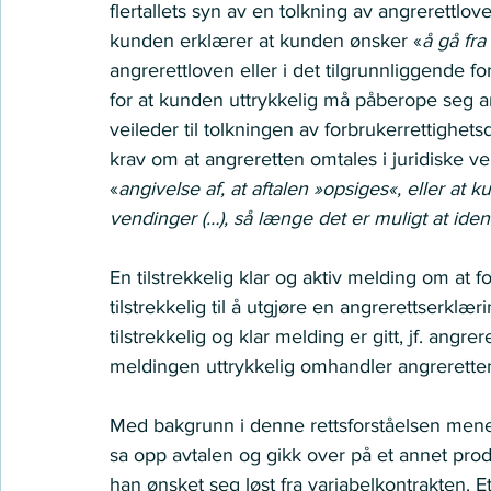
flertallets syn av en tolkning av angrerettlo
kunden erklærer at kunden ønsker «
å gå fra
angrerettloven eller i det tilgrunnliggende for
for at kunden uttrykkelig må påberope seg 
veileder til tolkningen av forbrukerrettighets
krav om at angreretten omtales i juridiske ve
«
angivelse af, at aftalen »opsiges«, eller at 
vendinger (…), så længe det er muligt at iden
En tilstrekkelig klar og aktiv melding om at f
tilstrekkelig til å utgjøre en angrerettserklær
tilstrekkelig og klar melding er gitt, jf. angre
meldingen uttrykkelig omhandler angreretten
Med bakgrunn i denne rettsforståelsen mener 
sa opp avtalen og gikk over på et annet produ
han ønsket seg løst fra variabelkontrakten. Et