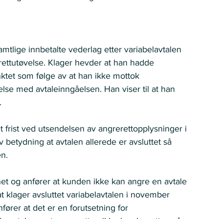
samtlige innbetalte vederlag etter variabelavtalen 
rettutøvelse. Klager hevder at han hadde 
ktet som følge av at han ikke mottok 
else med avtaleinngåelsen. Han viser til at han 
 
t frist ved utsendelsen av angrerettopplysninger i 
betydning at avtalen allerede er avsluttet så 
n. 
lhet og anfører at kunden ikke kan angre en avtale 
 at klager avsluttet variabelavtalen i november 
ører at det er en forutsetning for 