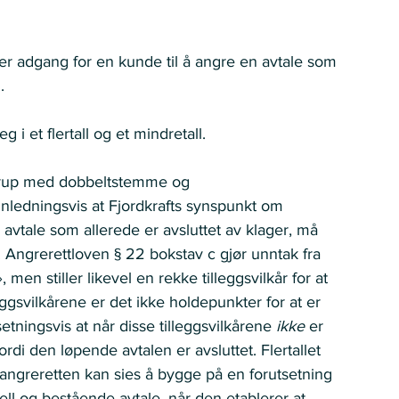
 er adgang for en kunde til å angre en avtale som 
.  
i et flertall og et mindretall. 
rup med dobbeltstemme og 
nledningsvis at Fjordkrafts synspunkt om 
avtale som allerede er avsluttet av klager, må 
. Angrerettloven § 22 bokstav c gjør unntak fra 
, men stiller likevel en rekke tilleggsvilkår for at 
eggsvilkårene er det ikke holdepunkter for at er 
tningsvis at når disse tilleggsvilkårene 
ikke
 er 
ordi den løpende avtalen er avsluttet. Flertallet 
angreretten kan sies å bygge på en forutsetning 
ell og bestående avtale, når den etablerer at 