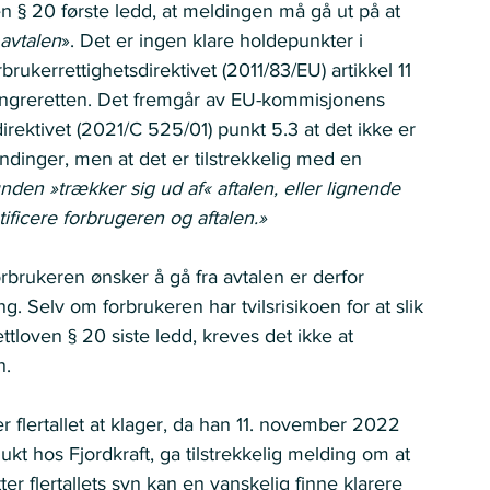
ven § 20 første ledd, at meldingen må gå ut på at 
 avtalen
». Det er ingen klare holdepunkter i 
brukerrettighetsdirektivet (2011/83/EU) artikkel 11 
angreretten. Det fremgår av EU-kommisjonens 
direktivet (2021/C 525/01) punkt 5.3 at det ikke er 
ndinger, men at det er tilstrekkelig med en 
kunden »trækker sig ud af« aftalen, eller lignende 
tificere forbrugeren og aftalen.»
orbrukeren ønsker å gå fra avtalen er derfor 
ing. Selv om forbrukeren har tvilsrisikoen for at slik 
rettloven § 20 siste ledd, kreves det ikke at 
.  
flertallet at klager, da han 11. november 2022 
kt hos Fjordkraft, ga tilstrekkelig melding om at 
ter flertallets syn kan en vanskelig finne klarere 