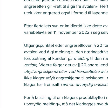
angreretten gir «rett til å gå fra avtalen». F
utelukker angrerett også i forhold til løpende
Etter flertallets syn er imidlertid ikke dette
variabelavtalen 11. november 2022 i seg sel
Utgangspunktet etter angrerettloven § 20 først
avtalen ved å gi melding til den næringsdriven
forutsetning at kunden 
gir melding
 til den 
rettidig
. Videre følger det av § 20 andre led
utfylt angreskjema eller ved fremsettelse av 
ikke klager utfylt angreskjema til selskapet
klager har fremsatt «
annen utvetydig erklær
For å ta stilling til om klagers produktbytte
utvetydig melding», må det klarlegges hva d