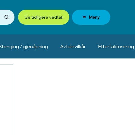
Meny
Se tidligere vedtak
Stenging / gjenåpning
Avtalevilkår
Etterfakturering