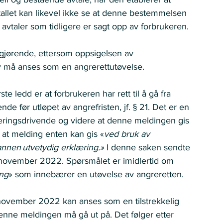
lertallet kan likevel ikke se at denne bestemmelsen 
 avtaler som tidligere er sagt opp av forbrukeren. 
 avgjørende, ettersom oppsigelsen av 
v må anses som en angrerettutøvelse.  
e ledd er at forbrukeren har rett til å gå fra 
de før utløpet av angrefristen, jf. § 21. Det er en 
næringsdrivende og videre at denne meldingen gis 
d at melding enten kan gis «
ved bruk av 
annen utvetydig erklæring.» 
I denne saken sendte 
 i november 2022. Spørsmålet er imidlertid om 
ing
» som innebærer en utøvelse av angreretten. 
 i november 2022 kan anses som en tilstrekkelig 
enne meldingen må gå ut på. Det følger etter 