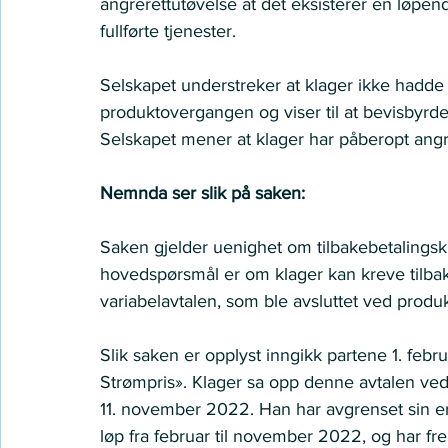
angrerettutøvelse at det eksisterer en løpen
fullførte tjenester.
Selskapet understreker at klager ikke hadde t
produktovergangen og viser til at bevisbyrde
Selskapet mener at klager har påberopt an
Nemnda ser slik på saken:
Saken gjelder uenighet om tilbakebetalingsk
hovedspørsmål er om klager kan kreve tilbake
variabelavtalen, som ble avsluttet ved produ
Slik saken er opplyst inngikk partene 1. feb
Strømpris». Klager sa opp denne avtalen ved 
11. november 2022. Han har avgrenset sin er
løp fra februar til november 2022, og har fre